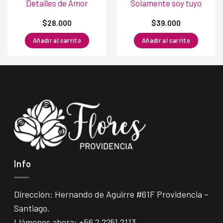
Detalles de Amor
Solamente soy tuyo
$
28.000
$
39.000
Añadir al carrito
Añadir al carrito
Info
Dirección: Hernando de Aguirre #61F Providencia –
Santiago.
Llámenos ahora:
+56 2 2251 2113