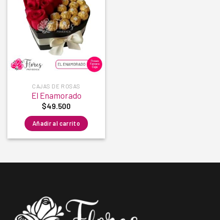
Añadir
a la
lista de
deseos
CAJAS DE ROSAS
El Enamorado
$
49.500
Añadir al carrito