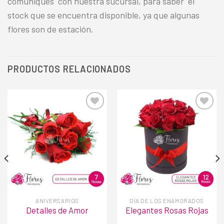
comuniques con nuestra sucursal, para saber el
stock que se encuentra disponible, ya que algunas
flores son de estación.
PRODUCTOS RELACIONADOS
Añadir
Añadir
a la
a la
lista de
lista de
deseos
deseos
ANIVERSARIOS
DÍA DE LOS ENAMORADOS
Detalles de Amor
Elegantes Rosas Rojas