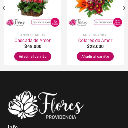
a la
a la
lista de
lista de
deseos
deseos
ANIVERSARIOS
ANIVERSARIOS
Cascada de Amor
Colores de Amor
$
49.000
$
28.000
Añadir al carrito
Añadir al carrito
Info