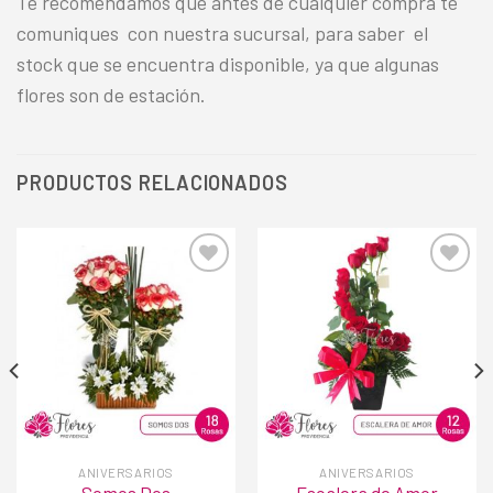
Te recomendamos que antes de cualquier compra te
comuniques con nuestra sucursal, para saber el
stock que se encuentra disponible, ya que algunas
flores son de estación.
PRODUCTOS RELACIONADOS
Añadir
Añadir
a la
a la
lista de
lista de
deseos
deseos
ANIVERSARIOS
ANIVERSARIOS