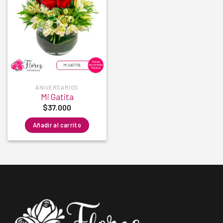
Añadir
a la
lista de
deseos
ANIVERSARIOS
Mi Gatita
$
37.000
Añadir al carrito