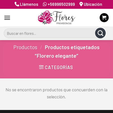
Skip
Llámenos
+56996502999
Ubicación
to
content
Buscar
por:
Productos
/
Productos etiquetados
“Florero elegante”
CATEGORÍAS
No se encontraron productos que concuerden con la
selección.